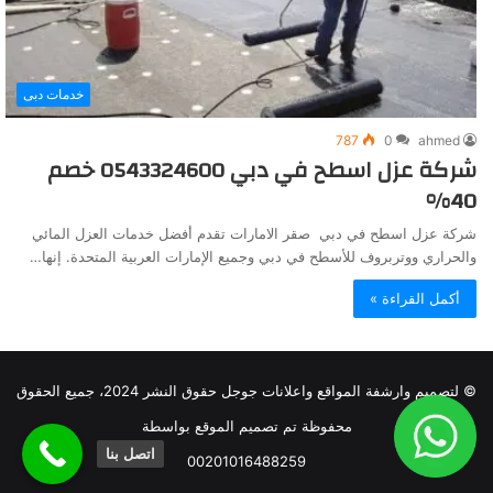
خدمات دبى
787
0
ahmed
شركة عزل اسطح في دبي 0543324600 خصم
40%
شركة عزل اسطح في دبي صقر الامارات تقدم أفضل خدمات العزل المائي
والحراري ووتربروف للأسطح في دبي وجميع الإمارات العربية المتحدة. إنها…
أكمل القراءة »
© لتصميم وارشفة المواقع واعلانات جوجل حقوق النشر 2024، جميع الحقوق
محفوظة تم تصميم الموقع بواسطة
اتصل بنا
00201016488259