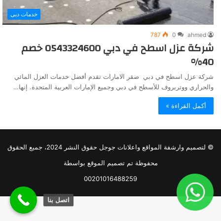
خدمات دبى
787
0
ahmed
شركة عزل اسطح في دبي 0543324600 خصم
40%
شركة عزل اسطح في دبي صقر الامارات تقدم أفضل خدمات العزل المائي
والحراري ووتربروف للأسطح في دبي وجميع الإمارات العربية المتحدة. إنها…
أكمل القراءة »
© لتصميم وارشفة المواقع واعلانات جوجل حقوق النشر 2024، جميع الحقوق
محفوظة تم تصميم الموقع بواسطة
00201016488259
اتصل بنا